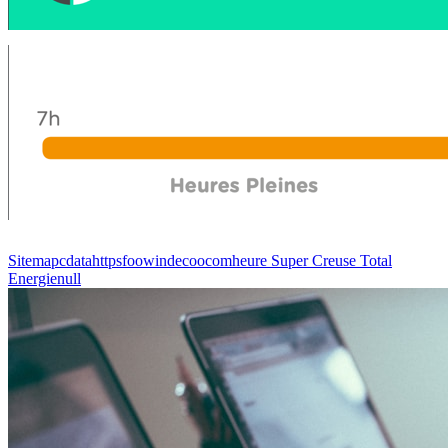
Sitemapcdatahttpsfoowindecoocomheure Super Creuse Total
Energienull