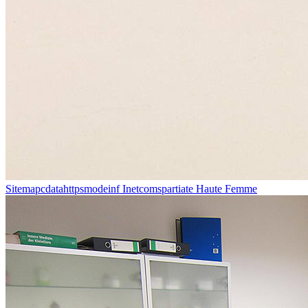
Sitemapcdatahttpsmodeinf Inetcomspartiate Haute Femme