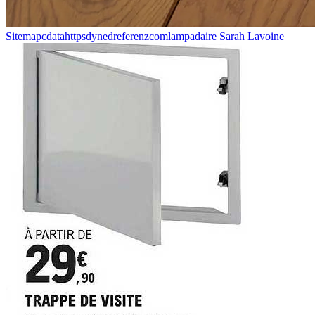
Sitemapcdatahttpsdynedreferenzcomlampadaire Sarah Lavoine