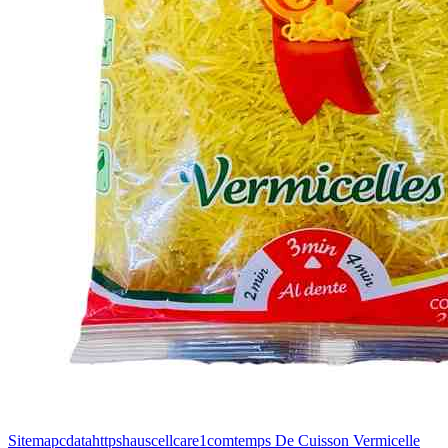
Sitemapcdatahttpshauscellcare1comtemps De Cuisson Vermicelle