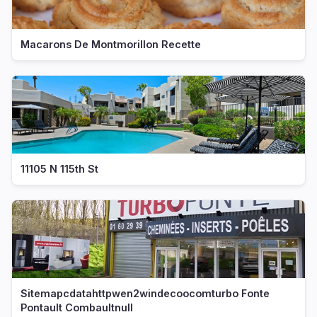
Macarons De Montmorillon Recette
11105 N 115th St
Sitemapcdatahttpwen2windecoocomturbo Fonte
Pontault Combaultnull