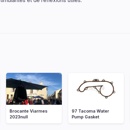
mulantes et de réflexions utiles.
Brocante Viarmes
97 Tacoma Water
2023null
Pump Gasket