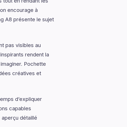
 tout en rendant les
tion encourage à
ng A8 présente le sujet
t pas visibles au
nspirants rendent la
 imaginer. Pochette
dées créatives et
temps d’expliquer
ions capables
 aperçu détaillé