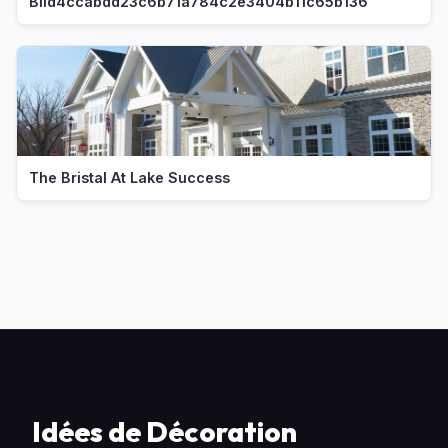
Bild4ccabdd23c6b71a784c2e3404b11c65b136
The Bristal At Lake Success
Idées de Décoration